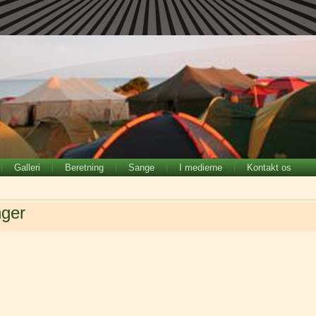
Galleri
Beretning
Sange
I medierne
Kontakt os
nger