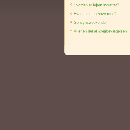
Hvordan er lejren indrettet?
Hvad skal jeg have med?
Gensynsweekender
Vi er en del af Ølejrbevægelsen