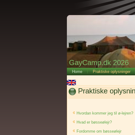
GayCamp.dk 2026
Home
Praktiske oplysninger
Praktiske oplysni
Hvordan kommer jeg til ø-lejren?
Hvad er bøsseølejr?
Fordomme om bøsseølejr