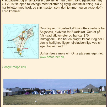
• et badetelt og en aflukket brusekabine med varmt vand (gasopvarmet)
• I 2018 fik lejren toiletvogn med toiletter og rigtig kloarktilslutning. Så vi
har toiletter med træk og slip næsten som derhjemme - og en pisrende(!).
Foto kommer.
Omø ligger i Storebælt 40 minutters sejlads fra
Stigsnæs, sydvest for Skælskør. Øen er på
4,5 kvadratkilometer og har ca. 170
indbyggere. Den har en pragtfuld natur og her i
denne herlighed ligger lejrpladsen lige ved sin
egen badestrand.
Du kan læse mere om Omø på øens eget net.
www.omoe-net.dk
Google maps link