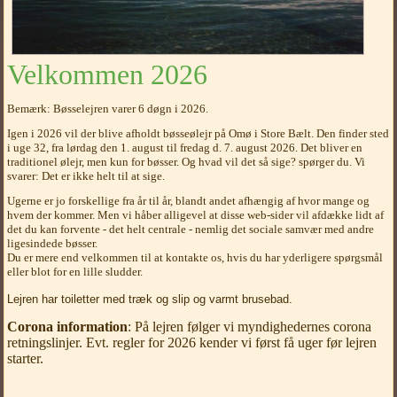
Velkommen 2026
Bemærk: Bøsselejren varer 6 døgn i 2026.
Igen i 2026 vil der blive afholdt bøsseølejr på Omø i Store Bælt. Den finder sted
i uge 32, fra lørdag den 1. august til fredag d. 7. august 2026. Det bliver en
traditionel ølejr, men kun for bøsser. Og hvad vil det så sige? spørger du. Vi
svarer: Det er ikke helt til at sige.
Ugerne er jo forskellige fra år til år, blandt andet afhængig af hvor mange og
hvem der kommer. Men vi håber alligevel at disse web-sider vil afdække lidt af
det du kan forvente - det helt centrale - nemlig det sociale samvær med andre
ligesindede bøsser.
Du er mere end velkommen til at kontakte os, hvis du har yderligere spørgsmål
eller blot for en lille sludder.
Lejren har toiletter med træk og slip og varmt brusebad.
Corona information
: På lejren følger vi myndighedernes corona
retningslinjer. Evt. regler for 2026 kender vi først få uger før lejren
starter.