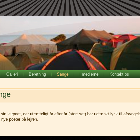
Galleri
Beretning
Sange
I medierne
Kontakt os
nge
sin lejrpoet, der
utrætteligt år efter år (stort set) har udtænkt lyrik til afsyng
 nye poeter på lejren.