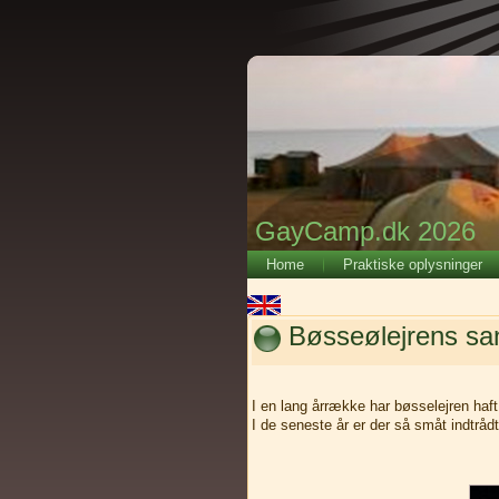
GayCamp.dk 2026
Home
Praktiske oplysninger
Bøsseølejrens sa
I en lang årrække har bøsselejren haft 
I de seneste år er der så småt indtrådt