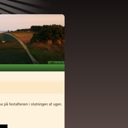
else på festaftenen i slutningen af ugen.