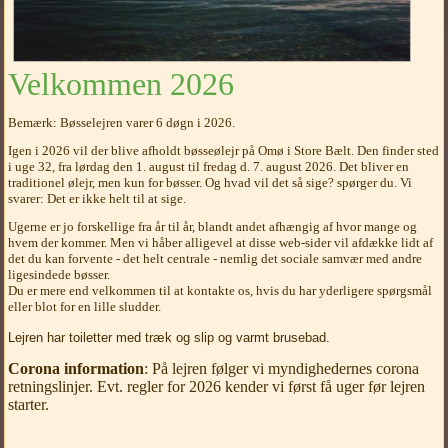
Velkommen 2026
Bemærk: Bøsselejren varer 6 døgn i 2026.
Igen i 2026 vil der blive afholdt bøsseølejr på Omø i Store Bælt. Den finder sted
i uge 32, fra lørdag den 1. august til fredag d. 7. august 2026. Det bliver en
traditionel ølejr, men kun for bøsser. Og hvad vil det så sige? spørger du. Vi
svarer: Det er ikke helt til at sige.
Ugerne er jo forskellige fra år til år, blandt andet afhængig af hvor mange og
hvem der kommer. Men vi håber alligevel at disse web-sider vil afdække lidt af
det du kan forvente - det helt centrale - nemlig det sociale samvær med andre
ligesindede bøsser.
Du er mere end velkommen til at kontakte os, hvis du har yderligere spørgsmål
eller blot for en lille sludder.
Lejren har toiletter med træk og slip og varmt brusebad.
Corona information
: På lejren følger vi myndighedernes corona
retningslinjer. Evt. regler for 2026 kender vi først få uger før lejren
starter.