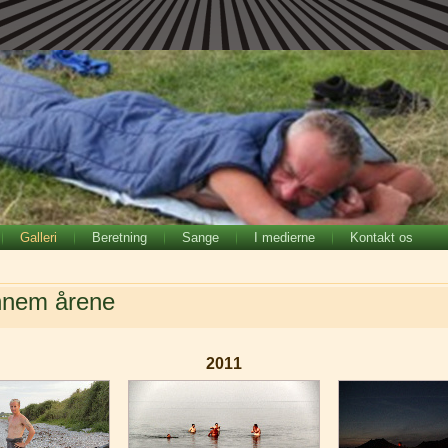
Galleri
Beretning
Sange
I medierne
Kontakt os
nnem årene
2011